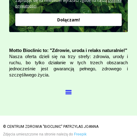
Zapisując się na newsletter wyrażasz zgodę na naszą
politykę
prywatności
.
Dołączam!
Motto Bioclinic to: "Zdrowie, uroda i relaks naturalnie!"
Nasza oferta dzieli się na trzy strefy: zdrowia, urody i
ruchu, bo tylko działanie w tych trzech obszarach
jednocześnie jest gwarancją pełnego, zdrowego i
szczęśliwego życia.
© CENTRUM ZDROWIA "BIOCLINIC" PATRZYLAS JOANNA
Zdjęcia umieszczone na stronie należą do
Freepik