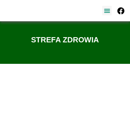
NASZ ZESPÓŁ
STREFA ZDROWIA