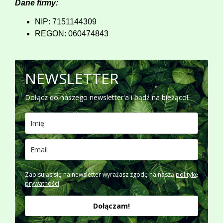
Dane firmy:
NIP: 7151144309
REGON: 060474843
NEWSLETTER
Dołącz do naszego newsletter'a i bądź na bieżąco!
Zapisując się na newsletter wyrażasz zgodę na naszą
politykę
prywatności
.
Dołączam!